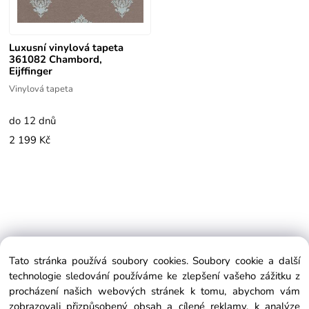
Luxusní vinylová tapeta
361082 Chambord,
Eijffinger
Vinylová tapeta
do 12 dnů
2 199 Kč
Tato stránka používá soubory cookies. Soubory cookie a další
EXTRAGLASS
technologie sledování používáme ke zlepšení vašeho zážitku z
Koperníkova 390/5, 736 01 Havířov, Česká republika
procházení našich webových stránek k tomu, abychom vám
Telefon:
+420 604 486 358
zobrazovali přizpůsobený obsah a cílené reklamy, k analýze