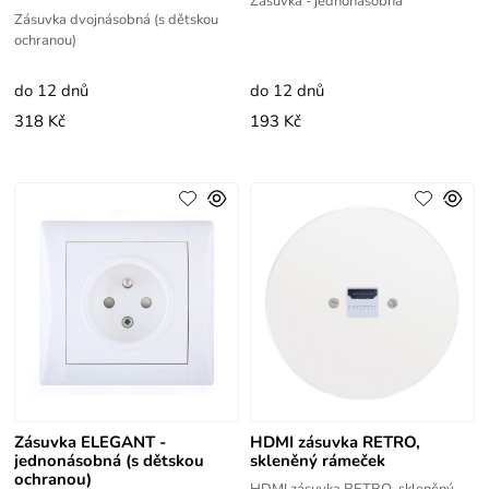
Zásuvka - jednonásobná
Zásuvka dvojnásobná (s dětskou
ochranou)
do 12 dnů
do 12 dnů
318 Kč
193 Kč
Zásuvka ELEGANT -
HDMI zásuvka RETRO,
jednonásobná (s dětskou
skleněný rámeček
ochranou)