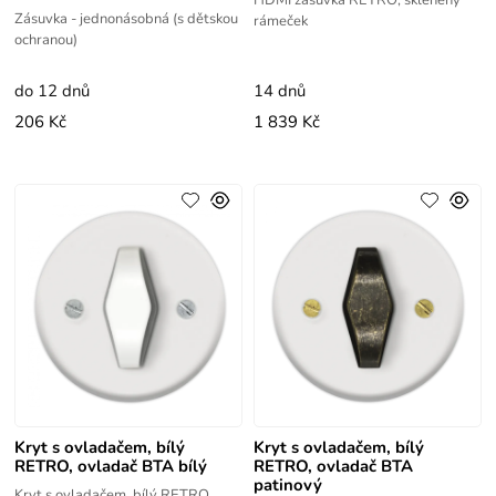
HDMI zásuvka RETRO, skleněný
Zásuvka - jednonásobná (s dětskou
rámeček
ochranou)
do 12 dnů
14 dnů
206 Kč
1 839 Kč
Kryt s ovladačem, bílý
Kryt s ovladačem, bílý
RETRO, ovladač BTA bílý
RETRO, ovladač BTA
patinový
Kryt s ovladačem, bílý RETRO,