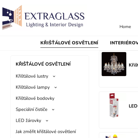
Home
KŘIŠŤÁLOVÉ OSVĚTLENÍ
INTERIÉRO
KŘIŠŤÁLOVÉ OSVĚTLENÍ
Křiš
Křišťálové lustry
Křišťálové lampy
Křišťálové bodovky
LED
Speciální čističe
LED žárovky
Jak změřit křišťálové osvětlení