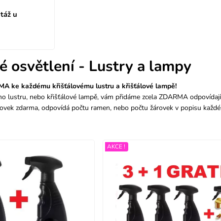
táž u
vé osvětlení - Lustry a lampy
 ke každému křišťálovému lustru a křišťálové lampě!
ho lustru, nebo křišťálové lampě, vám přidáme zcela ZDARMA odpovídají
rovek zdarma, odpovídá počtu ramen, nebo počtu žárovek v popisu každ
AKCE !