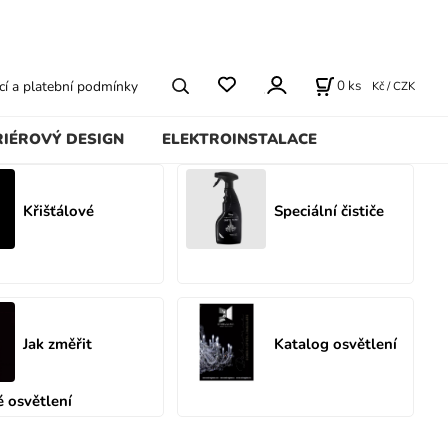
0
ks
í a platební podmínky
Kč / CZK
RIÉROVÝ DESIGN
ELEKTROINSTALACE
Křišťálové
Speciální čističe
Jak změřit
Katalog osvětlení
é osvětlení