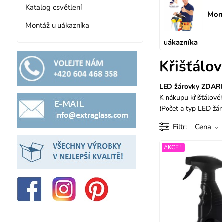
Katalog osvětlení
Mon
Montáž u uákazníka
uákazníka
K
řišťálo
LED žárovky ZDARMA
K nákupu křišťálové
(Počet a typ LED žá
Filtr
Cena
AKCE !