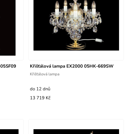
505SF09
Křišťálová lampa EX2000 05HK-669SW
Křišťálová lampa
do 12 dnů
13 719 Kč