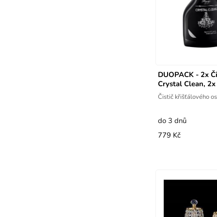
DUOPACK - 2x Čis
Crystal Clean, 2
Čistič křišťálového o
do 3 dnů
779 Kč