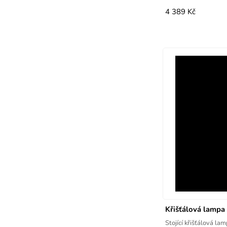
4 389 Kč
Křišťálová lamp
Stojící křišťálová la