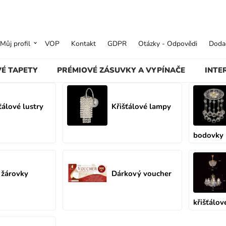
Můj profil
VOP
Kontakt
GDPR
Otázky - Odpovědi
Dodac
VÉ TAPETY
PRÉMIOVÉ ZÁSUVKY A VYPÍNAČE
INTE
ťálové lustry
Křišťálové lampy
bodovky
 žárovky
Dárkový voucher
křišťálov