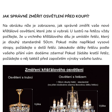
JAK SPRÁVNĚ ZMĚŘIT OSVĚTLENÍ PŘED KOUPÍ?
Na obrázku níže je zobrazeno, jak správně změřit vaše nové
křišťálové osvětlení, které jste si vybrali. U lustrů na řetězu vždy
počítejte, že u vrchního křišťálového dílu je umístěn řetěz, který
je dlouhý standardně 50cm. Pokud máte například vysové
stropy, požádejte o delší řetěz. Jakoukoliv délky řetězu podle
vašeho přání vám dodáme zdarma! Pokud žádáte kratší řetěz,
požádejte o něj taktéž před započetím výroby vašeho lustru.