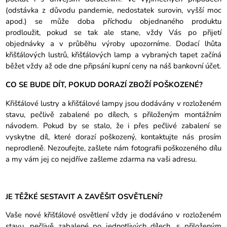
(odstávka z důvodu pandemie, nedostatek surovin, vyšší moc
apod.) se může doba příchodu objednaného produktu
prodloužit, pokud se tak ale stane, vždy Vás po přijetí
objednávky a v průběhu výroby upozorníme. Dodací lhůta
křišťálových lustrů, křišťálových lamp a vybraných tapet začíná
běžet vždy až ode dne připsání kupní ceny na náš bankovní účet.
CO SE BUDE DÍT, POKUD DORAZÍ ZBOŽÍ POŠKOZENÉ?
Křišťálové lustry a křišťálové lampy jsou dodávány v rozloženém
stavu, pečlivě zabalené po dílech, s přiloženým montážním
návodem. Pokud by se stalo, že i přes pečlivé zabalení se
vyskytne díl, které dorazí poškozený, kontaktujte nás prosím
neprodleně. Nezoufejte, zašlete nám fotografii poškozeného dílu
a my vám jej co nejdříve zašleme zdarma na vaši adresu.
JE TĚŽKÉ SESTAVIT A ZAVĚŠIT OSVĚTLENÍ?
Vaše nové křišťálové osvětlení vždy je dodáváno v rozloženém
stavu, pečlivě zabalené po jednotlivých dílech, s přiloženým