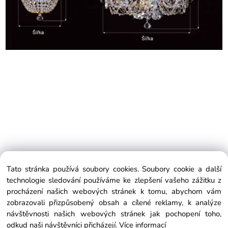
Tato stránka používá soubory cookies. Soubory cookie a další
EXTRAGLASS
technologie sledování používáme ke zlepšení vašeho zážitku z
Koperníkova 390/5, 736 01 Havířov, Česká republika
procházení našich webových stránek k tomu, abychom vám
Telefon:
+420 604 486 358
zobrazovali přizpůsobený obsah a cílené reklamy, k analýze
info@extraglass.com
návštěvnosti našich webových stránek jak pochopení toho,
odkud naši návštěvníci přicházejí.
Více informací
Copyright © 2018 EXTRAGLASS.COM, All rights reserved