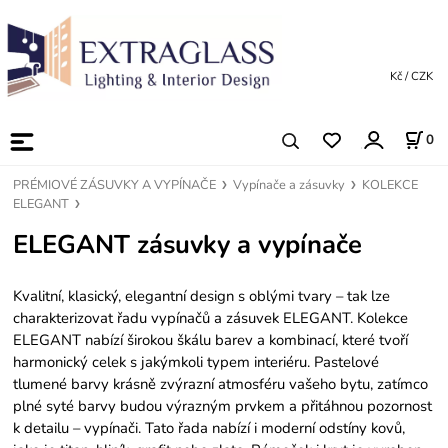
Kč / CZK
0
PRÉMIOVÉ ZÁSUVKY A VYPÍNAČE
Vypínače a zásuvky
KOLEKCE
ELEGANT
ELEGANT zásuvky a vypínače
Kvalitní, klasický, elegantní design s oblými tvary – tak lze
charakterizovat řadu vypínačů a zásuvek
ELEGANT
. Kolekce
ELEGANT nabízí širokou škálu barev a kombinací, které tvoří
harmonický celek s jakýmkoli typem interiéru. Pastelové
tlumené barvy krásně zvýrazní atmosféru vašeho bytu, zatímco
plné syté barvy budou výrazným prvkem a přitáhnou pozornost
k detailu – vypínači. Tato řada nabízí i moderní odstíny kovů,