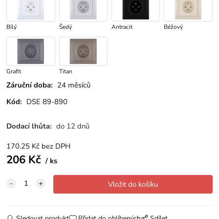
Bílý
Šedý
Antracit
Béžový
Grafit
Titan
Záruční doba:
24 měsíců
Kód:
DSE 89-890
Dodací lhůta:
do 12 dnů
170.25
Kč
bez DPH
206
Kč
ks
Sledovat produkt
Přidat do oblíbených
Sdílet