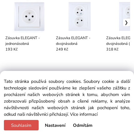
Zásuvka ELEGANT -
Zásuvka ELEGANT -
Zásuvka ELEGA
jednonásobná
dvojnásobná
dvojnásobná (s 
ochranou)
193 Kč
249 Kč
318 Kč
Tato stránka používá soubory cookies. Soubory cookie a další
EXTRAGLASS
technologie sledování používáme ke zlepšení vašeho zážitku z
Koperníkova 390/5, 736 01 Havířov, Česká republika
procházení našich webových stránek k tomu, abychom vám
Telefon:
+420 604 486 358
zobrazovali přizpůsobený obsah a cílené reklamy, k analýze
info@extraglass.com
návštěvnosti našich webových stránek jak pochopení toho,
odkud naši návštěvníci přicházejí.
Více informací
Copyright © 2018 EXTRAGLASS.COM, All rights reserved
Souhlasím
Nastavení
Odmítám
Vytvořeno systémem ClickEshop.cz