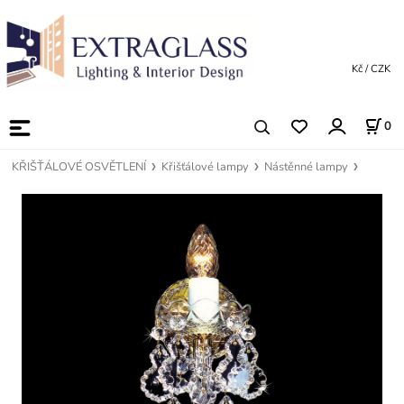
Kč / CZK
0
KŘIŠŤÁLOVÉ OSVĚTLENÍ
Křišťálové lampy
Nástěnné lampy