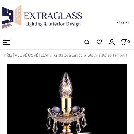
Kč / CZK
0
KŘIŠŤÁLOVÉ OSVĚTLENÍ
Křišťálové lampy
Stolní a stojací lampy