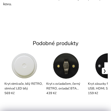
kovu.
Podobné produkty
Kryt stmívače, bílý RETRO,
Kryt s ovladačem, černý
Kryt zásuvky R
stmívač LED bílý
RETRO, ovladač BTA
USB, HDMI, SAT
patinový
569 Kč
439 Kč
159 Kč