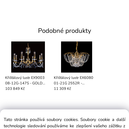
Podobné produkty
Křišťálový lustr EX9003
Křišťálový lustr EX6080
08-12G-147S - GOLD
01-21G 2552R -
EDITION
SWAROVSKI SPECTRA -
103 849 Kč
11 309 Kč
GOLD EDITION
Tato stránka používá soubory cookies. Soubory cookie a další
EXTRAGLASS
technologie sledování používáme ke zlepšení vašeho zážitku z