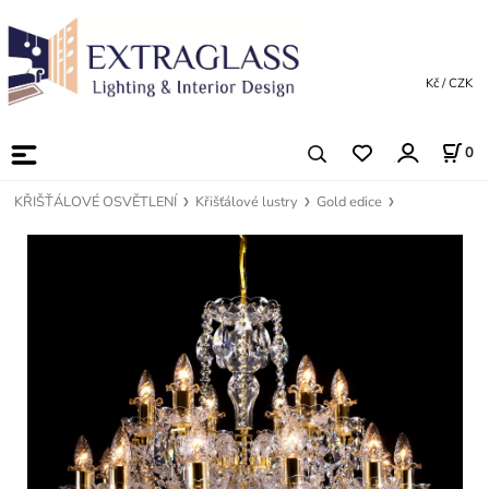
Kč / CZK
0
KŘIŠŤÁLOVÉ OSVĚTLENÍ
Křišťálové lustry
Gold edice