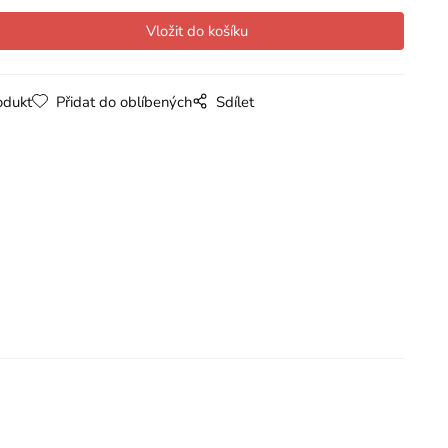
odukt
Přidat do oblíbených
Sdílet