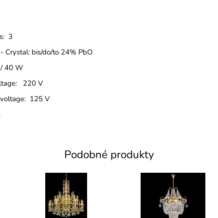
s: 3
 - Crystal: bis/do/to 24% PbO
 / 40 W
oltage: 220 V
 voltage: 125 V
s
Podobné produkty