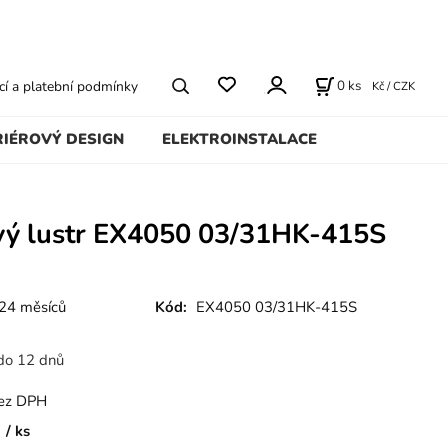
0
ks
í a platební podmínky
Kč / CZK
RIÉROVÝ DESIGN
ELEKTROINSTALACE
ový lustr EX4050 03/31HK-415S
24 měsíců
Kód:
EX4050 03/31HK-415S
do 12 dnů
ez DPH
ks