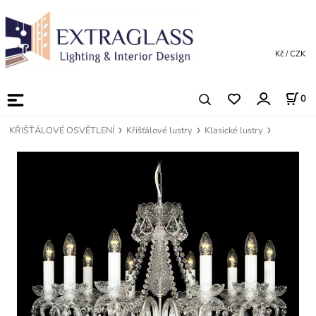
Kč / CZK
0
KŘIŠŤÁLOVÉ OSVĚTLENÍ
Křišťálové lustry
Klasické lustry