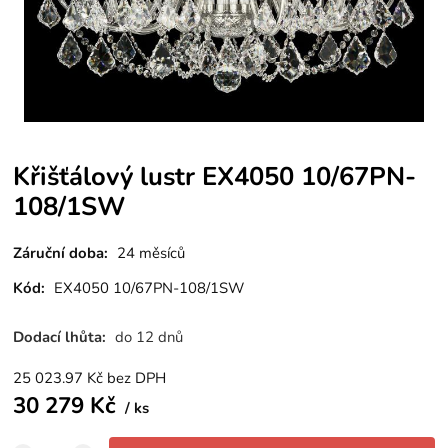
Křišťálový lustr EX4050 10/67PN-
108/1SW
Záruční doba:
24 měsíců
Kód:
EX4050 10/67PN-108/1SW
Dodací lhůta:
do 12 dnů
25 023.97
Kč
bez DPH
30 279
Kč
ks