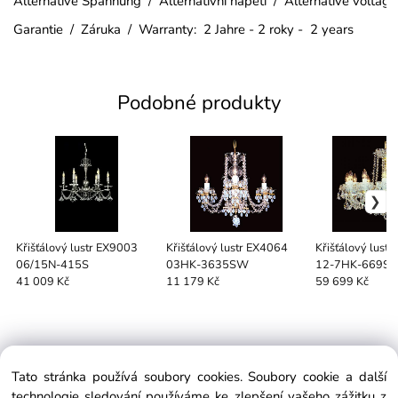
Alternative Spannung / Alternativní napětí / Alternative voltag
Garantie / Záruka / Warranty: 2 Jahre - 2 roky - 2 years
Podobné produkty
Křišťálový lustr EX9003
Křišťálový lustr EX4064
Křišťálový lust
06/15N-415S
03HK-3635SW
12-7HK-669S
41 009 Kč
11 179 Kč
59 699 Kč
Tato stránka používá soubory cookies. Soubory cookie a další
EXTRAGLASS
technologie sledování používáme ke zlepšení vašeho zážitku z