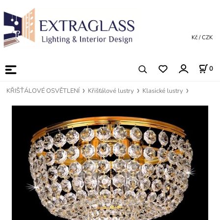
Kč / CZK
0
KŘIŠŤÁLOVÉ OSVĚTLENÍ
Křišťálové lustry
Klasické lustry