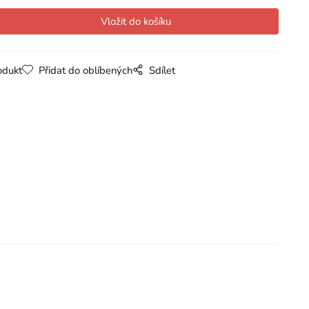
odukt
Přidat do oblíbených
Sdílet