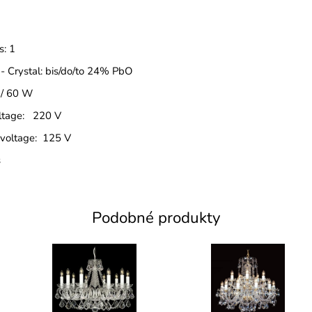
s: 1
 - Crystal: bis/do/to 24% PbO
 / 60 W
oltage: 220 V
 voltage: 125 V
s
Podobné produkty