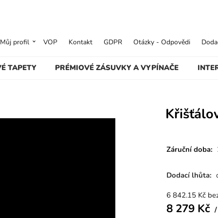
Můj profil
VOP
Kontakt
GDPR
Otázky - Odpovědi
Dodac
VÉ TAPETY
PRÉMIOVÉ ZÁSUVKY A VYPÍNAČE
INTE
Křišťál
Záruční doba:
Dodací lhůta:
6 842.15
Kč
be
8 279
Kč