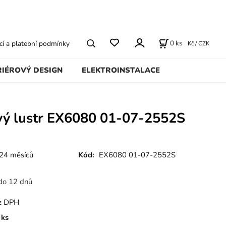
0
ks
í a platební podmínky
Kč / CZK
RIÉROVÝ DESIGN
ELEKTROINSTALACE
ový lustr EX6080 01-07-2552S
24 měsíců
Kód:
EX6080 01-07-2552S
do 12 dnů
z DPH
ks