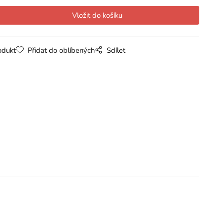
odukt
Přidat do oblíbených
Sdílet