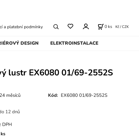
0
ks
í a platební podmínky
Kč / CZK
RIÉROVÝ DESIGN
ELEKTROINSTALACE
ový lustr EX6080 01/69-2552S
24 měsíců
Kód:
EX6080 01/69-2552S
do 12 dnů
z DPH
ks