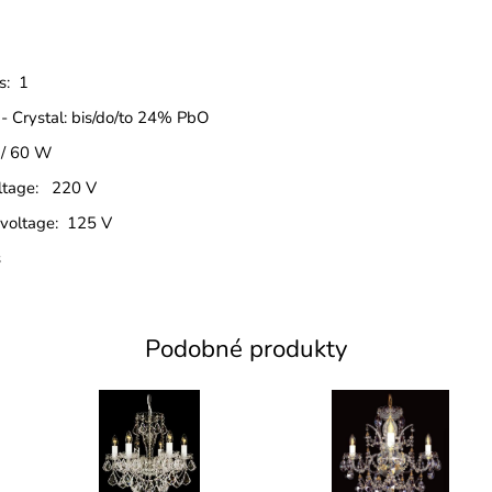
s: 1
 - Crystal: bis/do/to 24% PbO
 / 60 W
oltage: 220 V
 voltage: 125 V
s
Podobné produkty