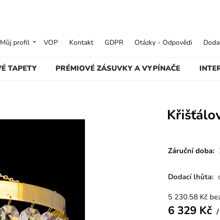
Můj profil
VOP
Kontakt
GDPR
Otázky - Odpovědi
Dodac
VÉ TAPETY
PRÉMIOVÉ ZÁSUVKY A VYPÍNAČE
INTE
Křišťál
Záruční doba:
Dodací lhůta:
5 230.58
Kč
be
6 329
Kč