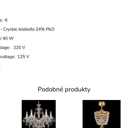
s: 6
 - Crystal: bis/do/to 24% PbO
 / 40 W
oltage: 220 V
 voltage: 125 V
s
Podobné produkty