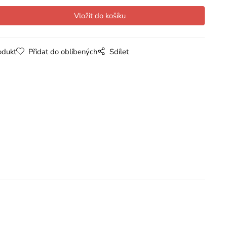
odukt
Přidat do oblíbených
Sdílet