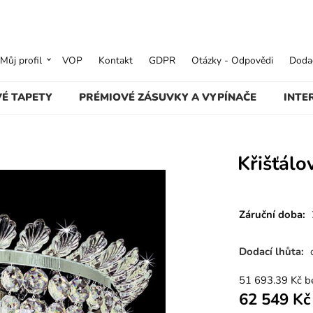
Můj profil
VOP
Kontakt
GDPR
Otázky - Odpovědi
Dodac
VÉ TAPETY
PRÉMIOVÉ ZÁSUVKY A VYPÍNAČE
INTE
Křišťál
Záruční doba:
Dodací lhůta:
51 693.39
Kč
b
62 549
Kč