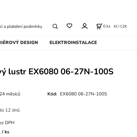
0
ks
í a platební podmínky
Kč / CZK
RIÉROVÝ DESIGN
ELEKTROINSTALACE
ový lustr EX6080 06-27N-100S
24 měsíců
Kód:
EX6080 06-27N-100S
do 12 dnů
ez DPH
ks