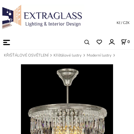
Kč / CZK
0
KŘIŠŤÁLOVÉ OSVĚTLENÍ
Křišťálové lustry
Moderní lustry