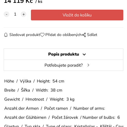
14 119
Kč
ks
Sledovat produkt
Přidat do oblíbených
Sdílet
Popis produktu
Potřebujete poradit?
Höhe / Výška / Height: 54 cm
Breite / Šířka / Width: 38 cm
Gewicht / Hmotnost / Weight: 3 kg
Anzahl der Armen / Počet ramen / Number of arms:
Anzahl der Glühbirnen / Počet žárovek / Number of bulbs: 6
Glastyp / Typ skla / Type of glass: Kristallglas - Křišťál - Crys