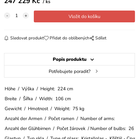
247 229
Kč
ks
Sledovat produkt
Přidat do oblíbených
Sdílet
Popis produktu
Potřebujete poradit?
Höhe / Výška / Height: 224 cm
Breite / Šířka / Width: 106 cm
Gewicht / Hmotnost / Weight: 75 kg
Anzahl der Armen / Počet ramen / Number of arms:
Anzahl der Glühbirnen / Počet žárovek / Number of bulbs: 26
Glastyp / Typ skla / Type of glass: Kristallglas - Křišťál - Cry