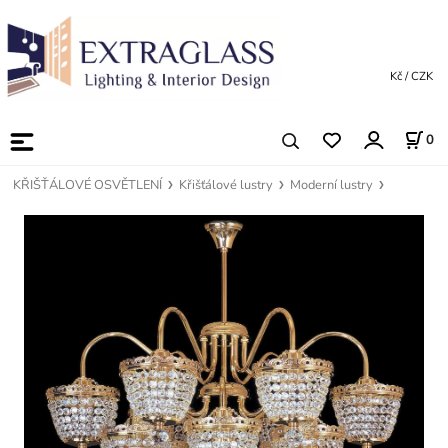
Kč / CZK
0
KŘIŠŤÁLOVÉ OSVĚTLENÍ
Křišťálové lustry
Moderní lustry