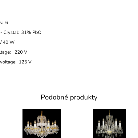
s: 6
l - Crystal: 31% PbO
 / 40 W
oltage: 220 V
 voltage: 125 V
s
Podobné produkty