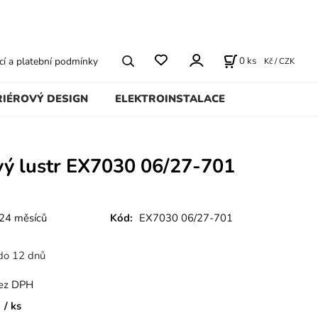
0
ks
í a platební podmínky
Kč / CZK
RIÉROVÝ DESIGN
ELEKTROINSTALACE
vý lustr EX7030 06/27-701
24 měsíců
Kód:
EX7030 06/27-701
do 12 dnů
ez DPH
ks