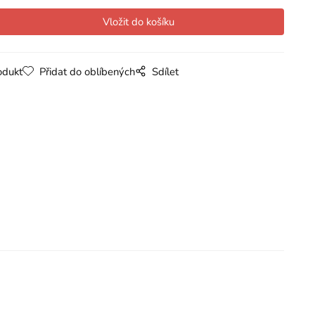
odukt
Přidat do oblíbených
Sdílet