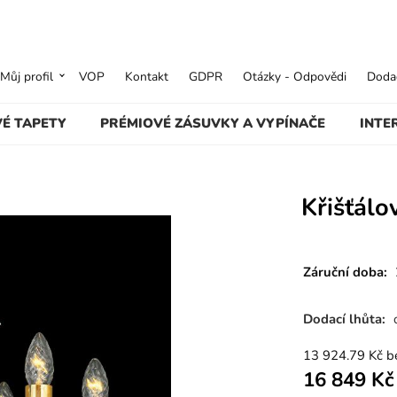
Můj profil
VOP
Kontakt
GDPR
Otázky - Odpovědi
Dodac
VÉ TAPETY
PRÉMIOVÉ ZÁSUVKY A VYPÍNAČE
INTE
Křišťálo
Záruční doba:
Dodací lhůta:
13 924.79
Kč
b
16 849
Kč