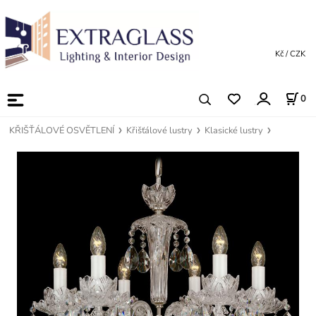
Kč / CZK
0
KŘIŠŤÁLOVÉ OSVĚTLENÍ
Křišťálové lustry
Klasické lustry