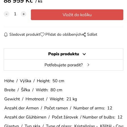
88 959
Kč
ks
Sledovat produkt
Přidat do oblíbených
Sdílet
Popis produktu
Potřebujete poradit?
Höhe / Výška / Height: 50 cm
Breite / Šířka / Width: 80 cm
Gewicht / Hmotnost / Weight: 21 kg
Anzahl der Armen / Počet ramen / Number of arms: 12
Anzahl der Glühbirnen / Počet žárovek / Number of bulbs: 12
Glastyp / Typ skla / Type of glass: Kristallglas - Křišťál - Crys