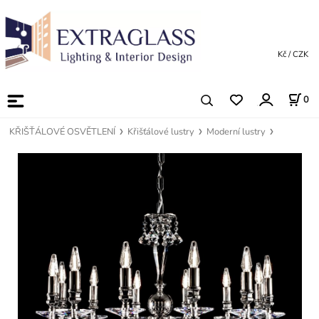
Kč / CZK
0
KŘIŠŤÁLOVÉ OSVĚTLENÍ
Křišťálové lustry
Moderní lustry