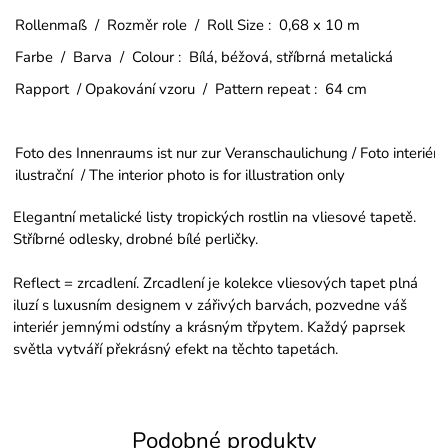
Rollenmaß / Rozměr role / Roll Size : 0,68 x 10 m
Farbe / Barva / Colour : Bílá, béžová, stříbrná metalická
Rapport / Opakování vzoru / Pattern repeat : 64 cm
Foto des Innenraums ist nur zur Veranschaulichung / Foto interiéru
ilustrační / The interior photo is for illustration only
Elegantní metalické listy tropických rostlin na vliesové tapetě.
Stříbrné odlesky, drobné bílé perličky.
Reflect = zrcadlení. Zrcadlení je kolekce vliesových tapet plná
iluzí s luxusním designem v zářivých barvách, pozvedne váš
interiér jemnými odstíny a krásným třpytem. Každý paprsek
světla vytváří překrásný efekt na těchto tapetách.
Podobné produkty