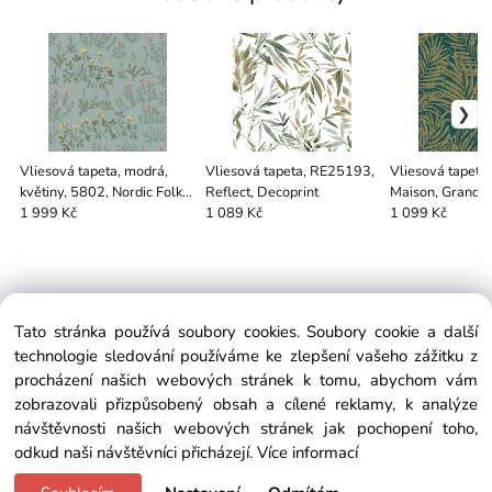
Vliesová tapeta, modrá,
Vliesová tapeta, RE25193,
Vliesová tapet
květiny, 5802, Nordic Folk,
Reflect, Decoprint
Maison, Grande
Borastapeter
1 999 Kč
1 089 Kč
1 099 Kč
Tato stránka používá soubory cookies. Soubory cookie a další
EXTRAGLASS
technologie sledování používáme ke zlepšení vašeho zážitku z
Koperníkova 390/5, 736 01 Havířov, Česká republika
procházení našich webových stránek k tomu, abychom vám
Telefon:
+420 604 486 358
zobrazovali přizpůsobený obsah a cílené reklamy, k analýze
info@extraglass.com
návštěvnosti našich webových stránek jak pochopení toho,
odkud naši návštěvníci přicházejí.
Více informací
Copyright © 2018 EXTRAGLASS.COM, All rights reserved