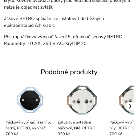
krytu. Kovové ovládací páčky jsou nedílnou součástí přístroje a
nelze je objednat zvlášť.
áčkové RETRO spínače lze instalovat do běžných
elektroinstalačních krabic.
Přístroj páčkový vypínač řazení 5, přepínač sériový RETRO
Parametry: 10 AX, 250 V AC. Krytí IP 20
Podobné produkty
Páčkový vypínač řazení 5,
Žaluziové ovládání
Páčkový vypínač
černý, RETRO, vypínač
páčkové, bílé, RETRO,
bílý, RETRO, vy
černý
ovládání patina
709 Kč
939 Kč
709 Kč