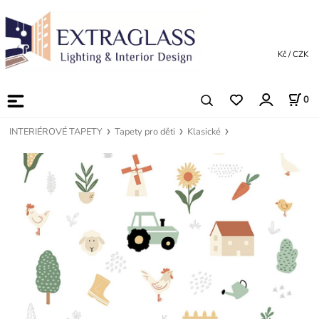
Kč / CZK
0
INTERIÉROVÉ TAPETY
Tapety pro děti
Klasické