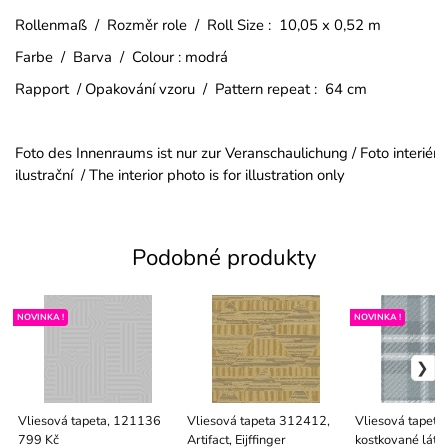
Rollenmaß / Rozměr role / Roll Size : 10,05 x 0,52 m
Farbe / Barva / Colour : modrá
Rapport / Opakování vzoru / Pattern repeat : 64 cm
Foto des Innenraums ist nur zur Veranschaulichung / Foto interiéru
ilustrační / The interior photo is for illustration only
Podobné produkty
NOVINKA !
NOVINKA !
Vliesová tapeta, 121136
Vliesová tapeta 312412,
Vliesová tapeta,
Artifact, Eijffinger
kostkované látk
799 Kč