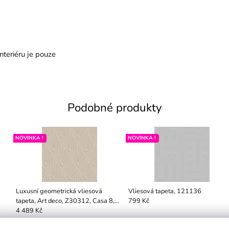
nteriéru je pouze
Podobné produkty
NOVINKA !
NOVINKA !
Luxusní geometrická vliesová
Vliesová tapeta, 121136
tapeta, Art deco, Z30312, Casa 8,
799 Kč
Trussardi
4 489 Kč