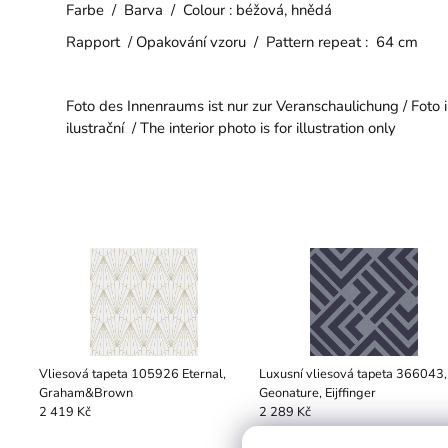
Farbe / Barva / Colour : béžová, hnědá
Rapport / Opakování vzoru / Pattern repeat : 64 cm
Foto des Innenraums ist nur zur Veranschaulichung / Foto i
ilustrační / The interior photo is for illustration only
Vliesová tapeta 105926 Eternal,
Luxusní vliesová tapeta 366043,
Graham&Brown
Geonature, Eijffinger
2 419 Kč
2 289 Kč