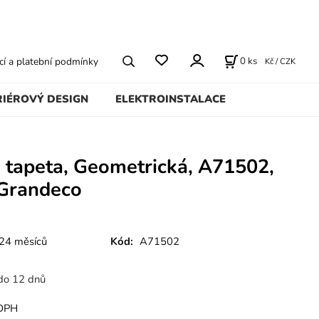
0
ks
í a platební podmínky
Kč / CZK
RIÉROVÝ DESIGN
ELEKTROINSTALACE
 tapeta, Geometrická, A71502,
Grandeco
24 měsíců
Kód:
A71502
do 12 dnů
DPH