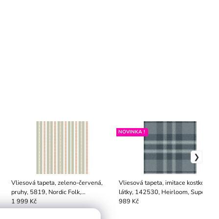
NOVINKA !
Vliesová tapeta, zeleno-červená,
Vliesová tapeta, imitace kostkované
pruhy, 5819, Nordic Folk,
látky, 142530, Heirloom, Superfres
Borastapeter
1 999 Kč
989 Kč