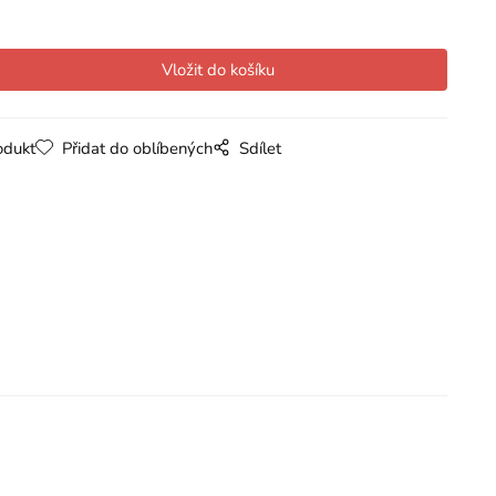
odukt
Přidat do oblíbených
Sdílet