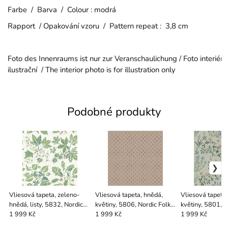
Farbe / Barva / Colour : modrá
Rapport / Opakování vzoru / Pattern repeat : 3,8 cm
Foto des Innenraums ist nur zur Veranschaulichung / Foto interiéru
ilustrační / The interior photo is for illustration only
Podobné produkty
Vliesová tapeta, zeleno-
Vliesová tapeta, hnědá,
Vliesová tapeta,
hnědá, listy, 5832, Nordic
květiny, 5806, Nordic Folk,
květiny, 5801, N
Folk, Borastapeter
Borastapeter
Borastapeter
1 999 Kč
1 999 Kč
1 999 Kč