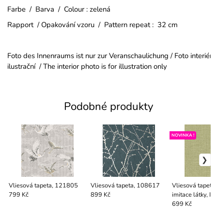
Farbe / Barva / Colour : zelená
Rapport / Opakování vzoru / Pattern repeat : 32 cm
Foto des Innenraums ist nur zur Veranschaulichung / Foto interiéru
ilustrační / The interior photo is for illustration only
Podobné produkty
NOVINKA !
Vliesová tapeta, 121805
Vliesová tapeta, 108617
Vliesová tapeta,
imitace látky, I
799 Kč
899 Kč
Finest Selection
699 Kč