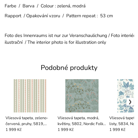
Farbe / Barva / Colour : zelená, modrá
Rapport / Opakování vzoru / Pattern repeat : 53 cm
Foto des Innenraums ist nur zur Veranschaulichung / Foto interiéru
ilustrační / The interior photo is for illustration only
Podobné produkty
Vliesová tapeta, zeleno-
Vliesová tapeta, modrá,
Vliesová tapeta,
červená, pruhy, 5819,
květiny, 5802, Nordic Folk,
listy, 5834, Nord
Nordic Folk, Borastapeter
Borastapeter
Borastapeter
1 999 Kč
1 999 Kč
1 999 Kč