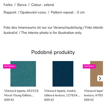
Farbe / Barva / Colour : zelená
Rapport / Opakování vzoru / Pattern repeat : 0 cm
Foto des Innenraums ist nur zur Veranschaulichung / Foto interiéru
ilustrační / The interior photo is for illustration only
Podobné produkty
NOVINKA !
NOVINKA !
Vliesová tapeta, A51519,
Vliesová tapeta, modrá,
Vliesová tapeta,
Mural Young Edition,
látková textura, 127634,
textura, A7830
Grandeco
V2027
699 Kč
699 Kč
599 Kč