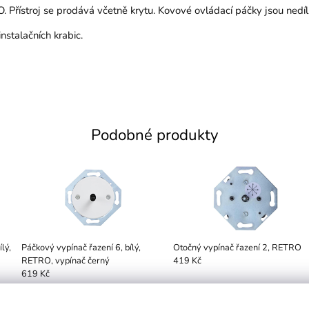
 Přístroj se prodává včetně krytu. Kovové ovládací páčky jsou nedílno
stalačních krabic.
Podobné produkty
lý,
Páčkový vypínač řazení 6, bílý,
Otočný vypínač řazení 2, RETRO
RETRO, vypínač černý
419 Kč
619 Kč