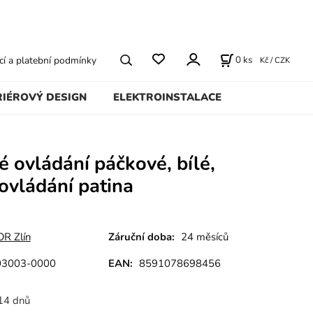
0
ks
í a platební podmínky
Kč / CZK
RIÉROVÝ DESIGN
ELEKTROINSTALACE
é ovládání páčkové, bílé,
ovládání patina
R Zlín
Záruční doba:
24 měsíců
03003-0000
EAN:
8591078698456
14 dnů