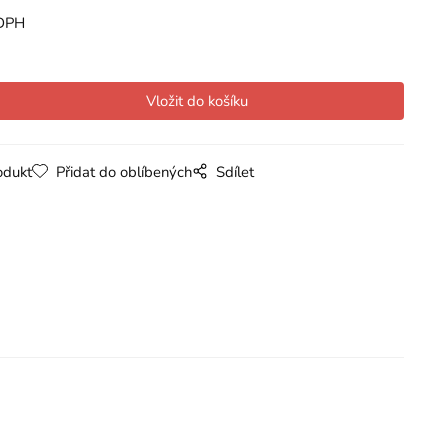
DPH
odukt
Přidat do oblíbených
Sdílet