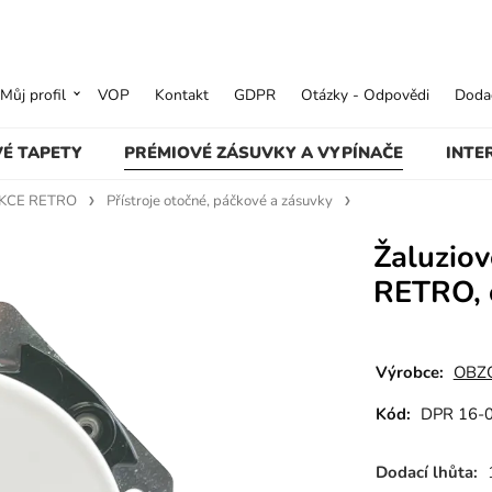
Můj profil
VOP
Kontakt
GDPR
Otázky - Odpovědi
Dodac
VÉ TAPETY
PRÉMIOVÉ ZÁSUVKY A VYPÍNAČE
INTE
KCE RETRO
Přístroje otočné, páčkové a zásuvky
Žaluziov
RETRO, 
Výrobce:
OBZO
Kód:
DPR 16-
Dodací lhůta: