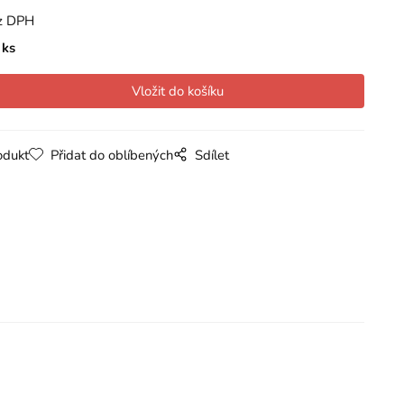
z DPH
ks
odukt
Přidat do oblíbených
Sdílet