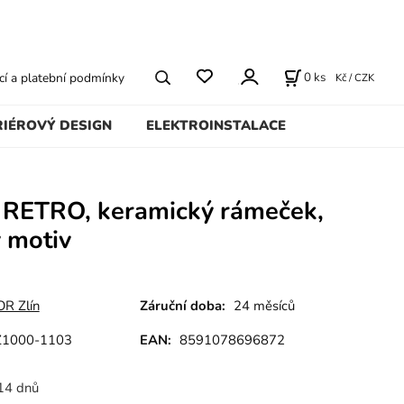
0
ks
í a platební podmínky
Kč / CZK
RIÉROVÝ DESIGN
ELEKTROINSTALACE
 RETRO, keramický rámeček,
 motiv
R Zlín
Záruční doba:
24 měsíců
Z1000-1103
EAN:
8591078696872
14 dnů