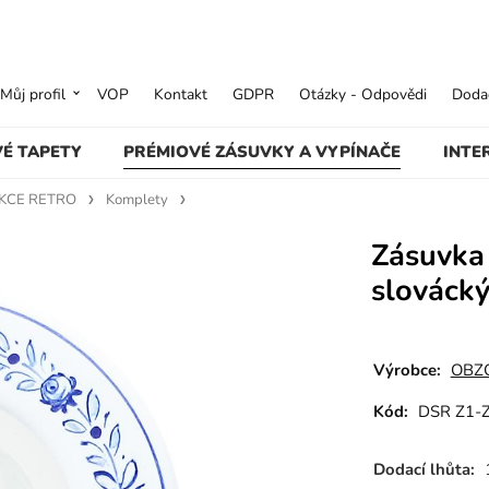
Můj profil
VOP
Kontakt
GDPR
Otázky - Odpovědi
Dodac
VÉ TAPETY
PRÉMIOVÉ ZÁSUVKY A VYPÍNAČE
INTE
KCE RETRO
Komplety
Zásuvka
slovácký
Výrobce:
OBZO
Kód:
DSR Z1-
Dodací lhůta: