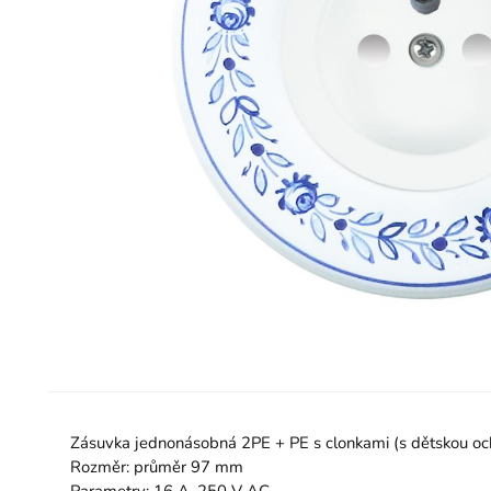
Zásuvka jednonásobná 2PE + PE s clonkami (s dětskou och
Rozměr: průměr 97 mm
Parametry: 16 A, 250 V AC.