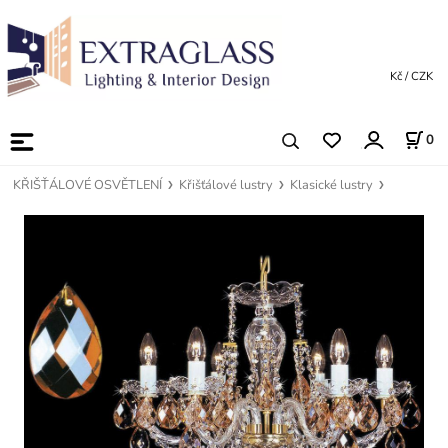
Kč / CZK
0
KŘIŠŤÁLOVÉ OSVĚTLENÍ
Křišťálové lustry
Klasické lustry