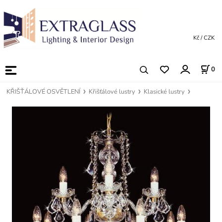
Kč / CZK
0
KŘIŠŤÁLOVÉ OSVĚTLENÍ
Křišťálové lustry
Klasické lustry