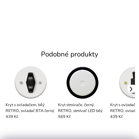
Podobné produkty
Kryt s ovladačem, bílý
Kryt stmívače, černý
Kryt s ovladačem
RETRO, ovladač BTA černý
RETRO, stmívač LED bílý
RETRO, ovlada
patinový bílý
439 Kč
569 Kč
439 Kč