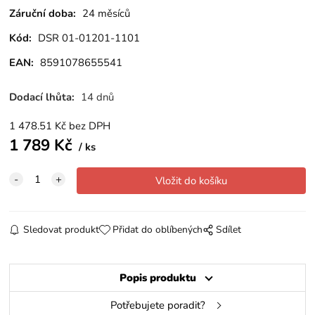
Záruční doba:
24 měsíců
Kód:
DSR 01-01201-1101
EAN:
8591078655541
Dodací lhůta:
14 dnů
1 478.51
Kč
bez DPH
1 789
Kč
ks
Sledovat produkt
Přidat do oblíbených
Sdílet
Popis produktu
Potřebujete poradit?