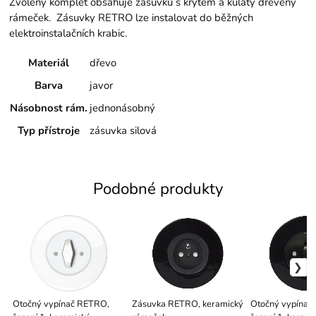
Zvolený komplet obsahuje zásuvku s krytem a kulatý dřevěný
rámeček. Zásuvky RETRO lze instalovat do běžných
elektroinstalačních krabic.
Materiál
dřevo
Barva
javor
Násobnost rám.
jednonásobný
Typ přístroje
zásuvka silová
Podobné produkty
Otočný vypínač RETRO,
Zásuvka RETRO, keramický
Otočný vypínač