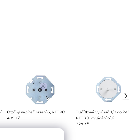
í,
Otočný vypínač řazení 6, RETRO
Tlačítkový vypínač 1/0 do 24 V, bílý,
RETRO, ovládání bílé
439 Kč
729 Kč