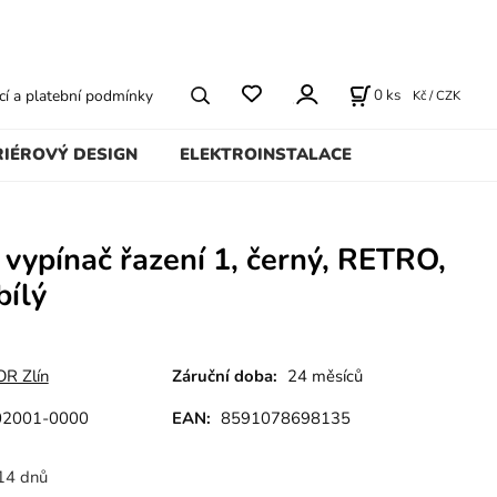
0
ks
í a platební podmínky
Kč / CZK
RIÉROVÝ DESIGN
ELEKTROINSTALACE
vypínač řazení 1, černý, RETRO,
bílý
R Zlín
Záruční doba:
24 měsíců
02001-0000
EAN:
8591078698135
14 dnů