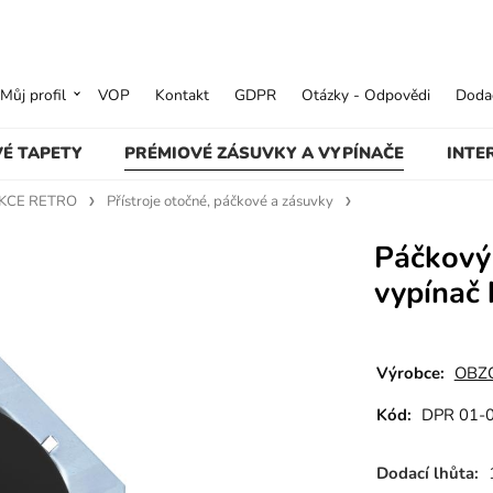
Můj profil
VOP
Kontakt
GDPR
Otázky - Odpovědi
Dodac
VÉ TAPETY
PRÉMIOVÉ ZÁSUVKY A VYPÍNAČE
INTE
KCE RETRO
Přístroje otočné, páčkové a zásuvky
Páčkový 
vypínač 
Výrobce:
OBZO
Kód:
DPR 01-
Dodací lhůta: