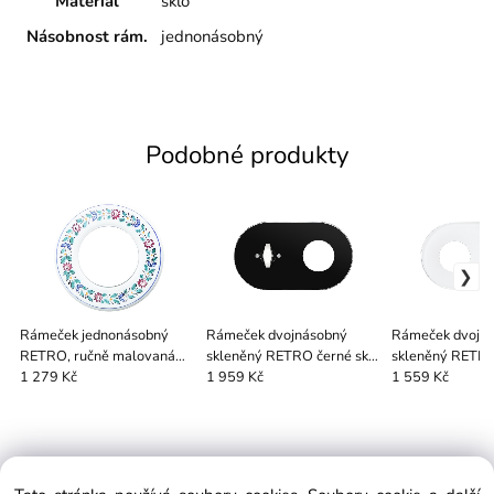
Materiál
sklo
Násobnost rám.
jednonásobný
Podobné produkty
Rámeček jednonásobný
Rámeček dvojnásobný
Rámeček dvojn
RETRO, ručně malovaná
skleněný RETRO černé sklo
skleněný RETRO 
keramika, tupeský vzor 2
1+zásuvka, ovladač BTA
zásuvka + zásu
1 279 Kč
1 959 Kč
1 559 Kč
bílý