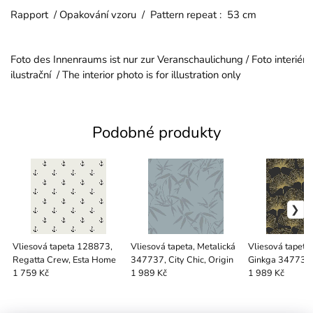
Rapport / Opakování vzoru / Pattern repeat : 53 cm
Foto des Innenraums ist nur zur Veranschaulichung / Foto interiéru
ilustrační / The interior photo is for illustration only
Podobné produkty
Vliesová tapeta 128873,
Vliesová tapeta, Metalická
Vliesová tapeta,
Regatta Crew, Esta Home
347737, City Chic, Origin
Ginkga 347734, 
Origin
1 759 Kč
1 989 Kč
1 989 Kč