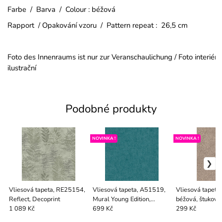
Farbe / Barva / Colour : béžová
Rapport / Opakování vzoru / Pattern repeat : 26,5 cm
Foto des Innenraums ist nur zur Veranschaulichung / Foto interiéru
ilustrační
Podobné produkty
NOVINKA !
NOVINKA !
Vliesová tapeta, RE25154,
Vliesová tapeta, A51519,
Vliesová tapeta
Reflect, Decoprint
Mural Young Edition,
béžová, štuková
Grandeco
A20818, Grand
1 089 Kč
699 Kč
299 Kč