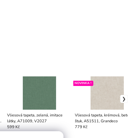
NOVINKA !
Vliesová tapeta, zelená, imitace
Vliesová tapeta, krémová, beton,
látky, A71009, V2027
štuk, A51511, Grandeco
599 Kč
779 Kč