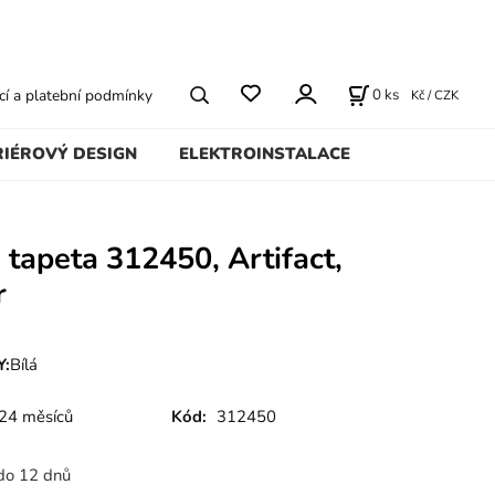
0
ks
í a platební podmínky
Kč / CZK
RIÉROVÝ DESIGN
ELEKTROINSTALACE
 tapeta 312450, Artifact,
r
:
Bílá
24 měsíců
Kód:
312450
do 12 dnů