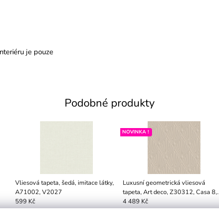
nteriéru je pouze
Podobné produkty
NOVINKA !
Vliesová tapeta, šedá, imitace látky,
Luxusní geometrická vliesová
A71002, V2027
tapeta, Art deco, Z30312, Casa 8,
Trussardi
599 Kč
4 489 Kč