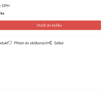
z DPH
ks
odukt
Přidat do oblíbených
Sdílet