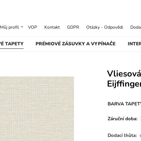
Můj profil
VOP
Kontakt
GDPR
Otázky - Odpovědi
Dodac
VÉ TAPETY
PRÉMIOVÉ ZÁSUVKY A VYPÍNAČE
INTE
Vliesová
Eijffinge
BARVA TAPETY
Záruční doba:
Dodací lhůta: