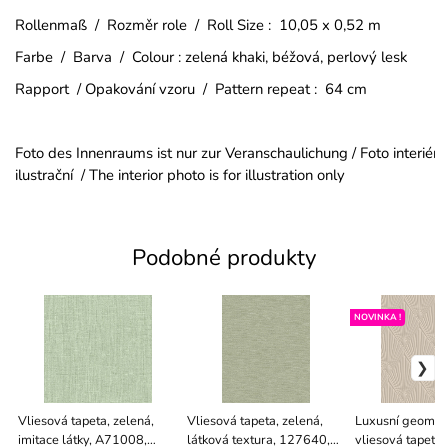
Rollenmaß / Rozměr role / Roll Size : 10,05 x 0,52 m
Farbe / Barva / Colour : zelená khaki, béžová, perlový lesk
Rapport / Opakování vzoru / Pattern repeat : 64 cm
Foto des Innenraums ist nur zur Veranschaulichung / Foto interiéru
ilustrační / The interior photo is for illustration only
Podobné produkty
NOVINKA !
Vliesová tapeta, zelená,
Vliesová tapeta, zelená,
Luxusní geomet
imitace látky, A71008,
látková textura, 127640,
vliesová tapeta,