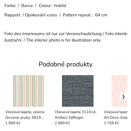
Farbe / Barva / Colour : hnědá
Rapport / Opakování vzoru / Pattern repeat : 64 cm
Foto des Innenraums ist nur zur Veranschaulichung / Foto interiéru
ilustrační / The interior photo is for illustration only
Podobné produkty
Vliesová tapeta, zeleno-
Vliesová tapeta 312414,
Vliesová tapet
červená, pruhy, 5819,
Artifact, Eijffinger
Art Deco, Esta
Nordic Folk, Borastapeter
1 999 Kč
2 989 Kč
1 759 Kč