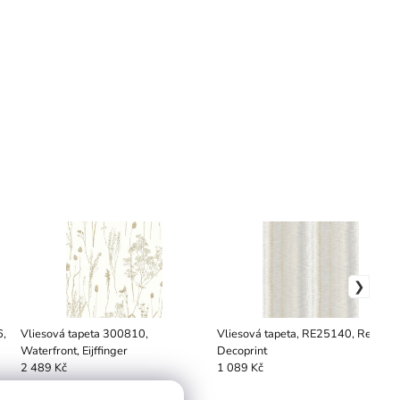
6,
Vliesová tapeta 300810,
Vliesová tapeta, RE25140, Reflect,
Waterfront, Eijffinger
Decoprint
2 489 Kč
1 089 Kč