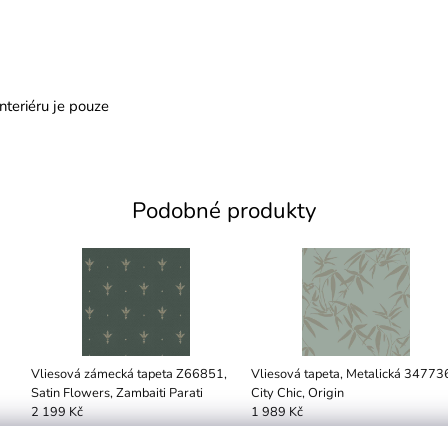
nteriéru je pouze
Podobné produkty
Vliesová zámecká tapeta Z66851,
Vliesová tapeta, Metalická 34773
Satin Flowers, Zambaiti Parati
City Chic, Origin
2 199 Kč
1 989 Kč