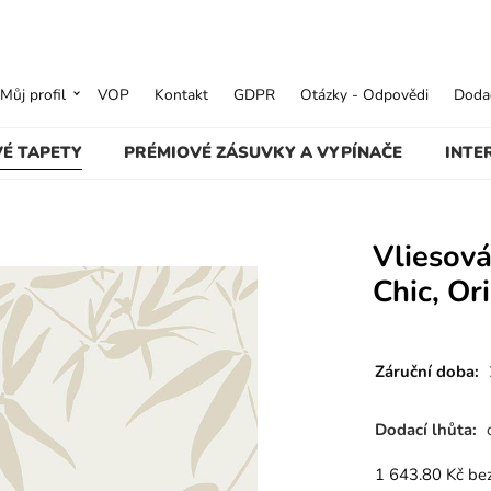
Můj profil
VOP
Kontakt
GDPR
Otázky - Odpovědi
Dodac
VÉ TAPETY
PRÉMIOVÉ ZÁSUVKY A VYPÍNAČE
INTE
Vliesová
Chic, Or
Záruční doba:
Dodací lhůta:
1 643.80
Kč
be