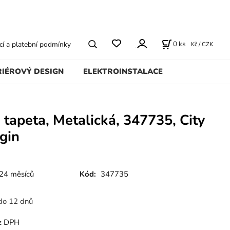
0
ks
í a platební podmínky
Kč / CZK
RIÉROVÝ DESIGN
ELEKTROINSTALACE
 tapeta, Metalická, 347735, City
igin
24 měsíců
Kód:
347735
do 12 dnů
z DPH