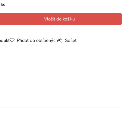
ks
odukt
Přidat do oblíbených
Sdílet