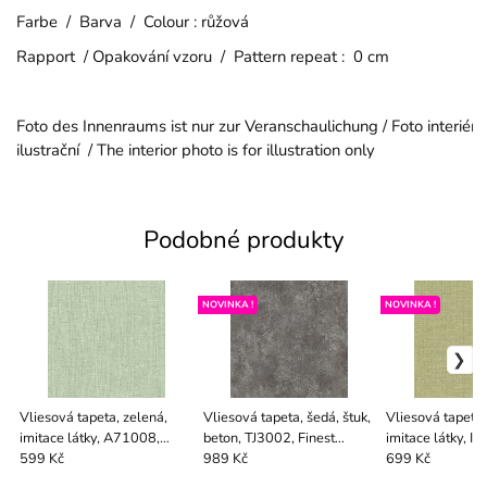
Farbe / Barva / Colour : růžová
Rapport / Opakování vzoru / Pattern repeat : 0 cm
Foto des Innenraums ist nur zur Veranschaulichung / Foto interiéru
ilustrační / The interior photo is for illustration only
Podobné produkty
NOVINKA !
NOVINKA !
Vliesová tapeta, zelená,
Vliesová tapeta, šedá, štuk,
Vliesová tapeta,
imitace látky, A71008,
beton, TJ3002, Finest
imitace látky, I
V2027
Selection
Finest Selection
599 Kč
989 Kč
699 Kč