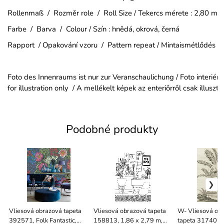
Rollenmaß / Rozměr role / Roll Size / Tekercs mérete : 2,80 m
Farbe / Barva / Colour / Szín : hnědá, okrová, černá
Rapport / Opakování vzoru / Pattern repeat / Mintaismétlődés :
Foto des Innenraums ist nur zur Veranschaulichung / Foto interiéru j
for illustration only / A mellékelt képek az enteriőrről csak illusztr
Podobné produkty
Vliesová obrazová tapeta
Vliesová obrazová tapeta
W- Vliesová ob
392571, Folk Fantastic,
158813, 1,86 x 2,79 m,
tapeta 317407,