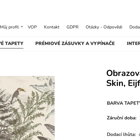
Můj profil
VOP
Kontakt
GDPR
Otázky - Odpovědi
Dodac
VÉ TAPETY
PRÉMIOVÉ ZÁSUVKY A VYPÍNAČE
INTE
Obrazová
Skin, Ei
BARVA TAPETY
Záruční doba:
Dodací lhůta: