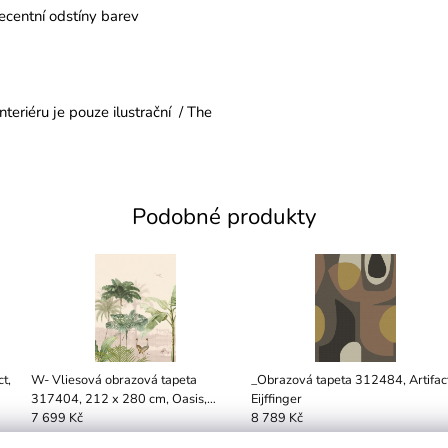
ecentní odstíny barev
teriéru je pouze ilustrační / The
Podobné produkty
t,
W- Vliesová obrazová tapeta
_Obrazová tapeta 312484, Artifact
317404, 212 x 280 cm, Oasis,
Eijffinger
Eijffinger (4 x 53 cm x 280 cm)
7 699 Kč
8 789 Kč