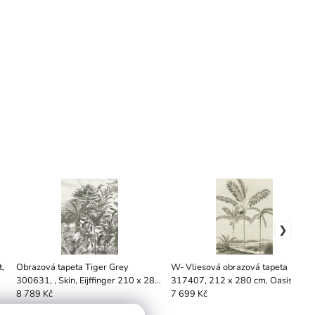
,
Obrazová tapeta Tiger Grey
W- Vliesová obrazová tapeta
300631, , Skin, Eijffinger 210 x 280
317407, 212 x 280 cm, Oasis,
cm
Eijffinger (4 x 53 cm x 280 cm)
8 789 Kč
7 699 Kč