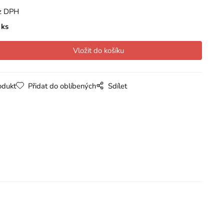
z DPH
ks
odukt
Přidat do oblíbených
Sdílet