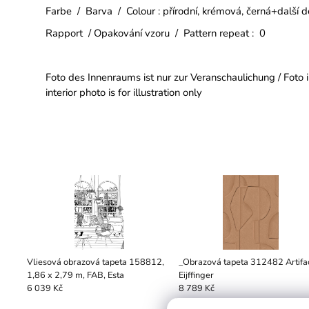
Farbe / Barva / Colour : přírodní, krémová, černá+další d
Rapport / Opakování vzoru / Pattern repeat : 0
Foto des Innenraums ist nur zur Veranschaulichung / Foto in
interior photo is for illustration only
Vliesová obrazová tapeta 158812,
_Obrazová tapeta 312482 Artifac
1,86 x 2,79 m, FAB, Esta
Eijffinger
6 039 Kč
8 789 Kč