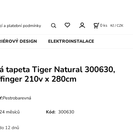
0
ks
í a platební podmínky
Kč / CZK
RIÉROVÝ DESIGN
ELEKTROINSTALACE
 tapeta Tiger Natural 300630,
jffinger 210v x 280cm
:
Pestrobarevná
24 měsíců
Kód:
300630
do 12 dnů