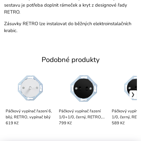
sestavu je potřeba doplnit rámeček a kryt z designové řady
RETRO.
Zásuvky RETRO lze instalovat do běžných elektroinstalačních
krabic.
Podobné produkty
Páčkový vypínač řazení 6,
Páčkový vypínač řazení
Páčkový vypínač
bílý, RETRO, vypínač bílý
1/0+1/0, černý, RETRO,
1/0, černý, RET
vypínač černý
černý
619 Kč
799 Kč
589 Kč